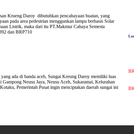
asan Krueng Daroy dibutuhkan pencahayaan buatan, yang
aan pada area pedestrian menggunkan lampu berbasis Solar
aan Listrik, maka dari itu PT.Makmur Cahaya Semesta
392 dan BRP710
La
BR
 yang ada di banda aceh, Sungai Kreung Daroy memiliki luas
kni Gampong Neusu Jaya, Neusu Aceh, Sukaramai, Kelurahan
otaku, Pemerintah Pusat ingin menciptakan daerah sungai ini
BR