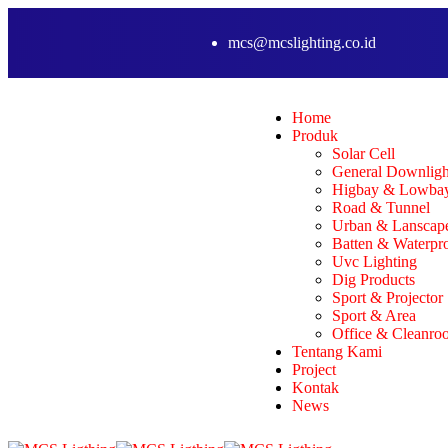
mcs@mcslighting.co.id
Home
Produk
Solar Cell
General Downligh
Higbay & Lowba
Road & Tunnel
Urban & Lanscap
Batten & Waterpr
Uvc Lighting
Dig Products
Sport & Projector
Sport & Area
Office & Cleanro
Tentang Kami
Project
Kontak
News