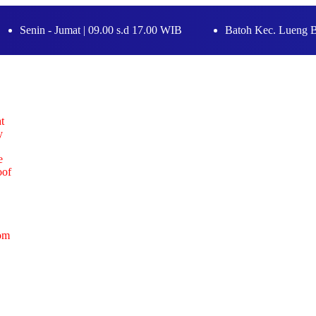
Senin - Jumat | 09.00 s.d 17.00 WIB
Batoh Kec. Lueng 
t
y
e
oof
om