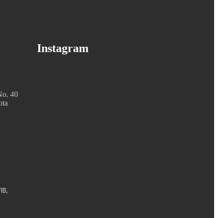
Instagram
No. 40
ota
IB,